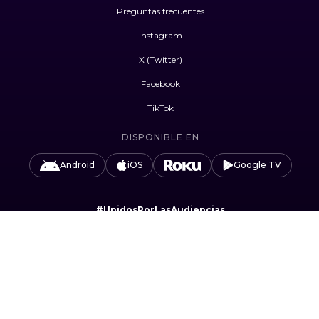
Preguntas frecuentes
Instagram
X (Twitter)
Facebook
TikTok
DISPONIBLE EN
Android
iOS
Google TV
#UnidosPorLasAudiencias
Camino Sta. Teresa 1679, Jardines del Pedregal,
Álvaro Obregón, 01900 Ciudad de México, CDMX.