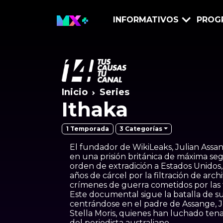
INFORMATIVOS
PROG
Inicio
Series
Ithaka
3 Categorías
1 Temporada
El fundador de WikiLeaks, Julian Ass
en una prisión británica de máxima se
orden de extradición a Estados Unidos
años de cárcel por la filtración de arch
crímenes de guerra cometidos por las
Este documental sigue la batalla de su 
centrándose en el padre de Assange, J
Stella Moris, quienes han luchado te
del periodista australiano.