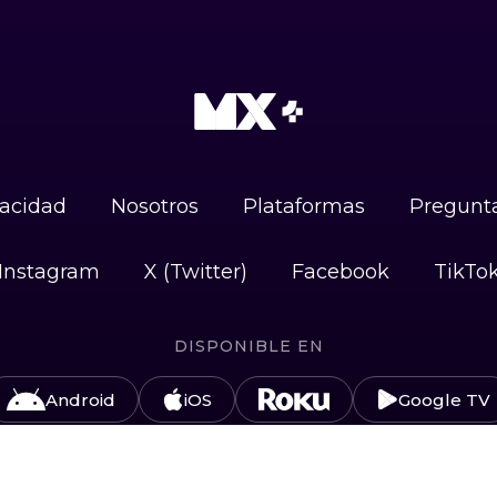
vacidad
Nosotros
Plataformas
Pregunta
Instagram
X (Twitter)
Facebook
TikTo
DISPONIBLE EN
Android
iOS
Google TV
#UnidosPorLasAudiencias