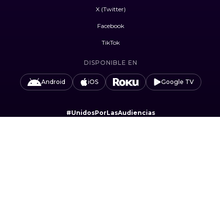
X (Twitter)
Facebook
TikTok
DISPONIBLE EN
Android
iOS
Google TV
#UnidosPorLasAudiencias
Camino Sta. Teresa 1679, Jardines del Pedregal,
Álvaro Obregón, 01900 Ciudad de México, CDMX.