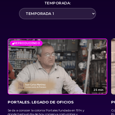
TEMPORADA:
REPRODUCIENDO
25 min
PORTALES. LEGADO DE OFICIOS
P
Se da a conocer la colonia Portales fundada en 1914 y
Co
donde hasta el día de hoy conserva costumbre y
Pu