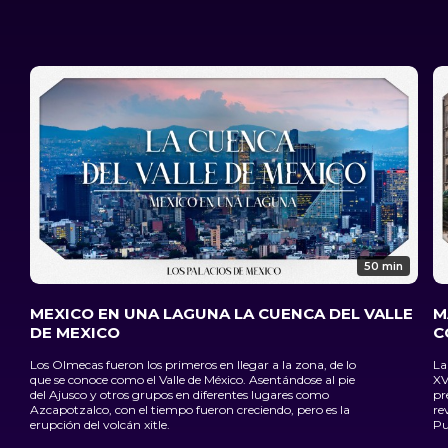
50 min
MEXICO EN UNA LAGUNA LA CUENCA DEL VALLE
M
DE MEXICO
C
Los Olmecas fueron los primeros en llegar a la zona, de lo
La
que se conoce como el Valle de México. Asentándose al pie
XV
del Ajusco y otros grupos en diferentes lugares como
pr
Azcapotzalco, con el tiempo fueron creciendo, pero es la
re
erupción del volcán xitle.
Pu
qu