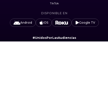
TikTok
DISPONIBLE EN
Android
iOS
Google TV
#UnidosPorLasAudiencias
Camino Sta. Teresa 1679, Jardines del Pedregal,
Álvaro Obregón, 01900 Ciudad de México, CDMX.