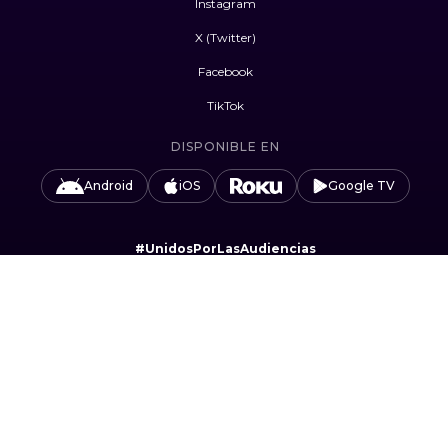
Instagram
X (Twitter)
Facebook
TikTok
DISPONIBLE EN
Android
iOS
Google TV
#UnidosPorLasAudiencias
Camino Sta. Teresa 1679, Jardines del Pedregal,
Álvaro Obregón, 01900 Ciudad de México, CDMX.