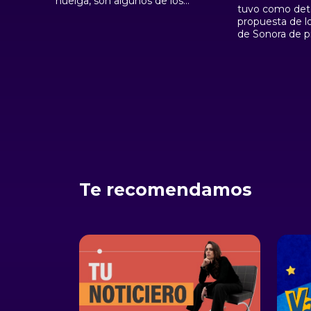
huelga, son algunos de los
tuvo como det
temas que provocaron
propuesta de l
intensos debates entre los
de Sonora de pr
constituyentes para
producción de 
finalmente, dar cuerpo al
alcohol de caña
artículo 123.
provocó encon
debates, sin e
final, la propue
desechada.
Te recomendamos