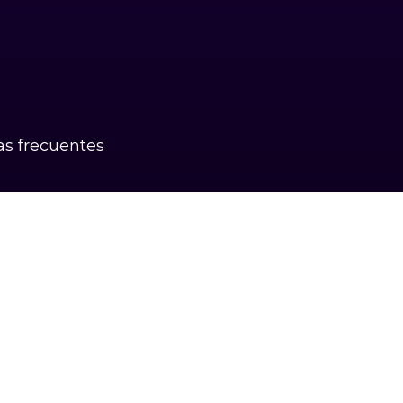
s frecuentes
k