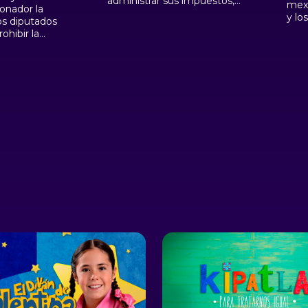
administrar sus impuestos,
mexi
onador la
con el fin de lograr que el
y lo
os diputados
Municipio fuera la base de la
ohibir la
organización política del
pulque y
sistema republicano.
, lo que
ados
mbargo, al
sta fue