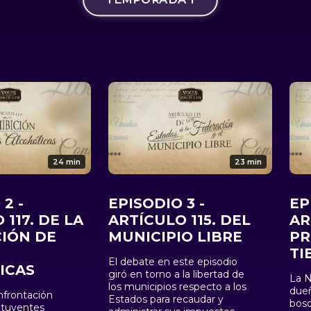
24 min
23 min
2 -
EPISODIO 3 -
EP
 117. DE LA
ARTÍCULO 115. DEL
AR
CIÓN DE
MUNICIPIO LIBRE
PR
TI
El debate en este episodio
ICAS
giró en torno a la libertad de
La 
los municipios respecto a los
dueñ
nfrontación
Estados para recaudar y
bosq
tituyentes