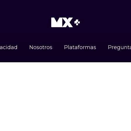
vacidad
Nosotros
Plataformas
Pregunta
Instagram
X (Twitter)
Facebook
TikTo
DISPONIBLE EN
Android
iOS
Google TV
#UnidosPorLasAudiencias