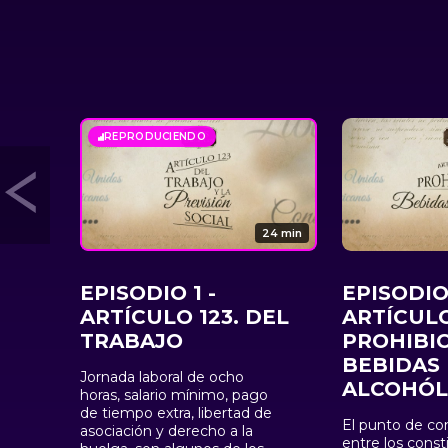
REPRODUCIENDO
24 min
EPISODIO 1 -
EPISODIO 
ARTÍCULO 123. DEL
ARTÍCULO
TRABAJO
PROHIBI
BEBIDAS
Jornada laboral de ocho
ALCOHÓL
horas, salario mínimo, pago
de tiempo extra, libertad de
El punto de co
asociación y derecho a la
entre los cons