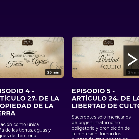
25 min
24 mi
ISODIO 4 -
EPISODIO 5 -
TÍCULO 27. DE LA
ARTÍCULO 24. DE L
OPIEDAD DE LA
LIBERTAD DE CULT
ERRA
Sacerdotes sólo mexicanos
de origen, matrimonio
Nación como única
obligatorio y prohibición de
a de las tierras, aguas y
la confesión, fueron los
ues del territorio