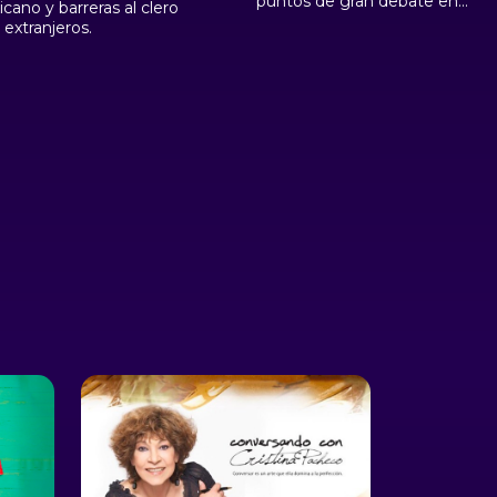
puntos de gran debate en
cano y barreras al clero
torno a la libertad de culto.
s extranjeros.