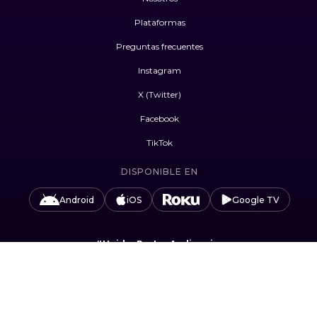
Plataformas
Preguntas frecuentes
Instagram
X (Twitter)
Facebook
TikTok
DISPONIBLE EN
Android
iOS
Google TV
#UnidosPorLasAudiencias
Camino Sta. Teresa 1679, Jardines del Pedregal,
Álvaro Obregón, 01900 Ciudad de México, CDMX.