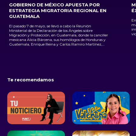
GOBIERNO DE MÉXICO APUESTA POR
M
ESTRATEGIA MIGRATORIA REGIONAL EN
É
GUATEMALA
En
má
El pasado 7 de mayo, se llevó a cabo la Reunión
im
Ministerial de la Declaración de los Ángeles sobre
vi
Migración y Protección, en Guatemala, donde la canciller
mexicana Alicia Bárcena, sus homólogos de Honduras y
Guatemala, Enrique Reina y Carlos Ramiro Martínez,
junto al secretario de estado de EEUU, Antony Blinken,
acordaron acciones que propicien una gestión migratoria
humana e integral a nivel regional
Te recomendamos