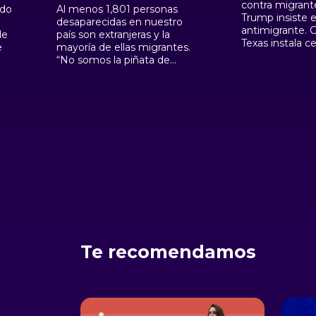
contra migrant
ado
Al menos 1,801 personas
Trump insiste e
desaparecidas en nuestro
antimigrante. 
de
país son extranjeras y la
Texas instala c
e
mayoría de ellas migrantes.
alambre y púas
“No somos la piñata de
frontera entre 
nadie”, el presidente López
México. Más de
su
Obrador aseguró que habrá
de personas se
respuesta del Gobierno de
desplazado en 
l
México a los
las Américas:
cuestionamientos de
políticos estadounidenses y
pidió al INE que garantice y
del
promueva el voto de
mexicanos en el exterior.
Te recomendamos