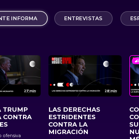
RANTE INFORMA
ENTREVISTAS
ES
27 min
28 min
A TRUMP
LAS DERECHAS
CO
A CONTRA
ESTRIDENTES
CO
ES
CONTRA LA
SU
MIGRACIÓN
NU
 ofensiva