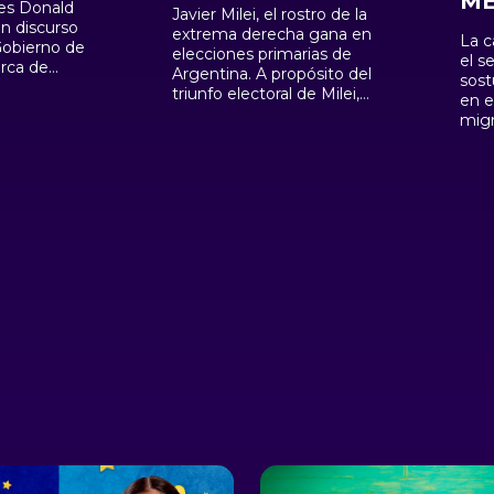
MÉ
es Donald
Javier Milei, el rostro de la
n discurso
extrema derecha gana en
La c
Gobierno de
elecciones primarias de
el s
erca de
Argentina. A propósito del
sost
 en la
triunfo electoral de Milei,
en e
EE.UU. y
Olga Wornat nos habla
migr
 21 millones
sobre su trayectoria política
tráf
 han
y Ron DeSantis planea
Info
la región de
enviar drones para frenar la
la f
 ACNUR
migración y atacar a cárteles
sig
de la droga.
migr
Medi