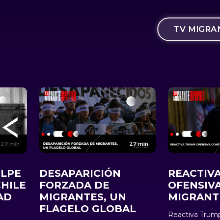
TV MIG
27 min
27 min
OLPE
DESAPARICIÓN
REACTIV
CHILE
FORZADA DE
OFENSIV
AD
MIGRANTES, UN
MIGRANT
FLAGELO GLOBAL
Reactiva Trump