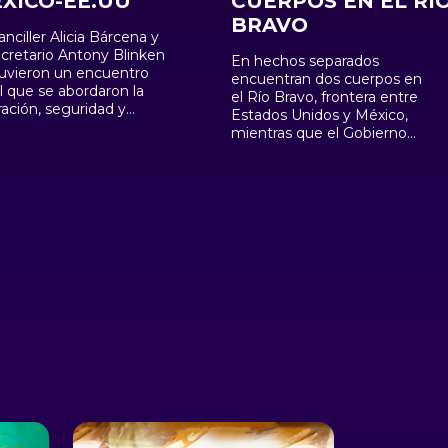
XICO-EE.UU
CUERPOS EN EL RÍ
BRAVO
anciller Alicia Bárcena y
ecretario Antony Blinken
En hechos separados
uvieron un encuentro
encuentran dos cuerpos en
l que se abordaron la
el Río Bravo, frontera entre
ación, seguridad y
Estados Unidos y México,
ico de fentanilo.
mientras que el Gobierno
demia sobre apertura de
texano continúa con política
rontera genera caos. Se
de mano dura y envía
uen sumando tragedias
migrantes en autobuses a
atorias en el
"ciudades santuario". Grupo
terráneo.
beta de protección a
migrantes cumple 33 años.