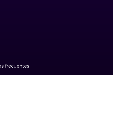
s frecuentes
k