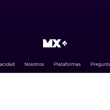
vacidad
Nosotros
Plataformas
Pregunta
Instagram
X (Twitter)
Facebook
TikTo
DISPONIBLE EN
Android
iOS
Google TV