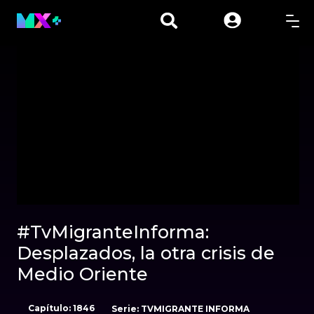
00:00
27:05
#TvMigranteInforma:
Desplazados, la otra crisis de
Sonido desactivado
Medio Oriente
Duración: 00:27:05
Capítulo: 1846
Serie: TVMIGRANTE 