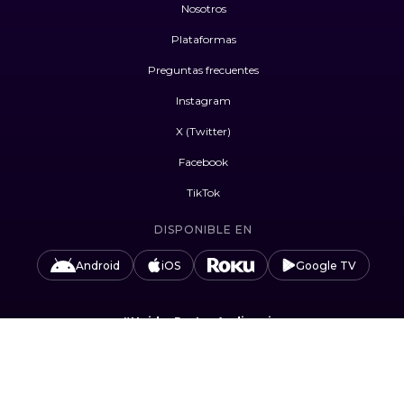
Nosotros
Plataformas
Preguntas frecuentes
Instagram
X (Twitter)
Facebook
TikTok
DISPONIBLE EN
Android
iOS
Google TV
#UnidosPorLasAudiencias
Camino Sta. Teresa 1679, Jardines del Pedregal,
Álvaro Obregón, 01900 Ciudad de México, CDMX.