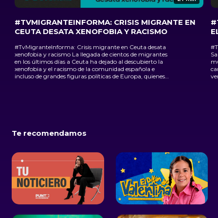
#TVMIGRANTEINFORMA: CRISIS MIGRANTE EN
#
CEUTA DESATA XENOFOBIA Y RACISMO
E
#TvMigranteInforma: Crisis migrante en Ceuta desata
#T
xenofobia y racismo La llegada de cientos de migrantes
Salgado La dete
en los últimos días a Ceuta ha dejado al descubierto la
mu
xenofobia y el racismo de la comunidad española e
ca
incluso de grandes figuras políticas de Europa, quienes
ve
han criminalizado el éxodo que se vive en la Ciudad de las
ju
Cuatro Culturas.
fu
Te recomendamos