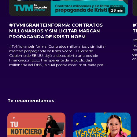
28 min
#TVMIGRANTEINFORMA: CONTRATOS
#
MILLONARIOS Y SIN LICITAR MARCAN
T
PROPAGANDA DE KRISTI NOEM
#T
factura
#TvMigranteInforma: Contratos millonarios y sin licitar
po
marcan propaganda de Kristi Noem El Cierre de
de
Gobierno de EE.UU. dejó al descubierto una posible
en
financiación poco transparente de la publicidad
Mi
millonaria del DHS, la cual podría estar impulsada por
re
una red de contratos millonarios, empresas poco
transparentes y vínculos políticos dentro de la gran esfera
del poder estadounidense.
Te recomendamos