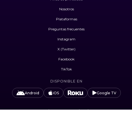
Nosotros
Plataformas
Preguntas frecuentes
Instagram
X (Twitter)
Facebook
TikTok
DISPONIBLE EN
Android
iOS
Google TV
#UnidosPorLasAudiencias
Camino Sta. Teresa 1679, Jardines del Pedregal,
Álvaro Obregón, 01900 Ciudad de México, CDMX.