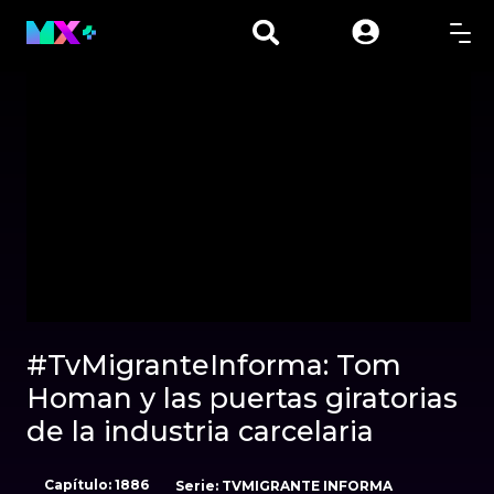
00:00
27:28
#TvMigranteInforma: Tom
Homan y las puertas giratorias
Sonido desactivado
de la industria carcelaria
Duración: 00:27:28
Capítulo: 1886
Serie: TVMIGRANTE 