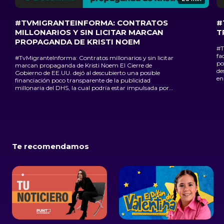
#TVMIGRANTEINFORMA: CONTRATOS
#
MILLONARIOS Y SIN LICITAR MARCAN
T
PROPAGANDA DE KRISTI NOEM
#T
factura
#TvMigranteInforma: Contratos millonarios y sin licitar
po
marcan propaganda de Kristi Noem El Cierre de
de
Gobierno de EE.UU. dejó al descubierto una posible
en
financiación poco transparente de la publicidad
Mi
millonaria del DHS, la cual podría estar impulsada por
re
una red de contratos millonarios, empresas poco
transparentes y vínculos políticos dentro de la gran esfera
del poder estadounidense.
Te recomendamos