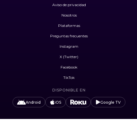
Aviso de privacidad
Nosotros
Plataformas
Preguntas frecuentes
Instagram
X (Twitter)
Facebook
TikTok
DISPONIBLE EN
Android
iOS
Google TV
#UnidosPorLasAudiencias
Camino Sta. Teresa 1679, Jardines del Pedregal,