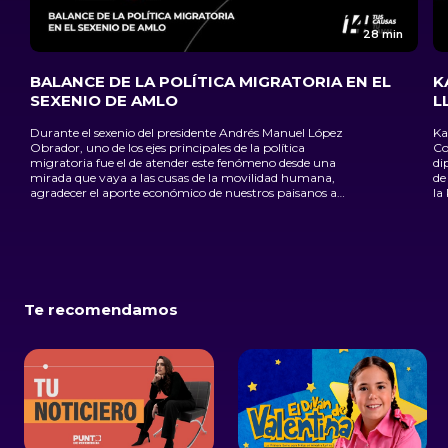
28 min
BALANCE DE LA POLÍTICA MIGRATORIA EN EL
K
SEXENIO DE AMLO
L
Durante el sexenio del presidente Andrés Manuel López
Ka
Obrador, uno de los ejes principales de la política
Co
migratoria fue el de atender este fenómeno desde una
di
mirada que vaya a las cusas de la movilidad humana,
de
agradecer el aporte económico de nuestros paisanos a
la
México y velar siempre por sus intereses.
mi
ra
dí
es
Te recomendamos