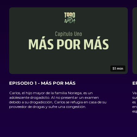
51 min
EPISODIO 1 - MÁS POR MÁS
E
Carlos, el hijo mayor de la familia Noriega, es un
Va
adolescente drogadicto. Al no presentar un examen
su
debido a su drogadicción, Carlos se refugia en casa de su
es 
proveedor de drogas y sufre una congestión.
en
es