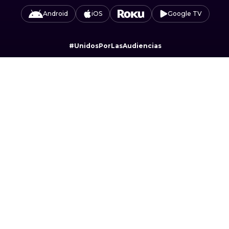
Android
iOS
Google TV
#UnidosPorLasAudiencias
Camino Sta. Teresa 1679, Jardines del Pedregal,
Álvaro Obregón, 01900 Ciudad de México, CDMX.