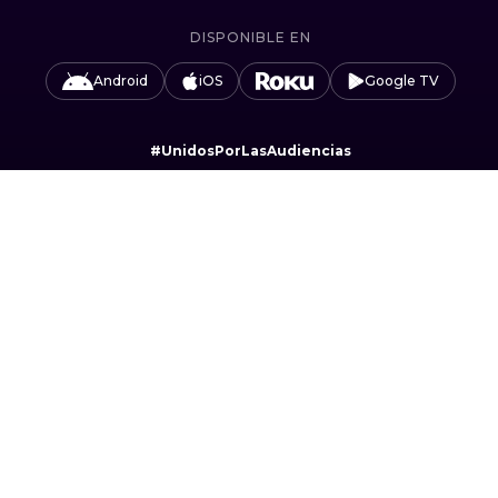
DISPONIBLE EN
Android
iOS
Google TV
#UnidosPorLasAudiencias
Camino Sta. Teresa 1679, Jardines del Pedregal,
Álvaro Obregón, 01900 Ciudad de México, CDMX.