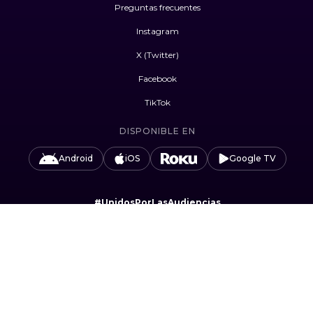
Preguntas frecuentes
Instagram
X (Twitter)
Facebook
TikTok
DISPONIBLE EN
Android
iOS
Google TV
#UnidosPorLasAudiencias
Camino Sta. Teresa 1679, Jardines del Pedregal,
Álvaro Obregón, 01900 Ciudad de México, CDMX.