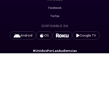
Facebook
TikTok
DISPONIBLE EN
Android
iOS
Google TV
#UnidosPorLasAudiencias
Camino Sta. Teresa 1679, Jardines del Pedregal,
Álvaro Obregón, 01900 Ciudad de México, CDMX.