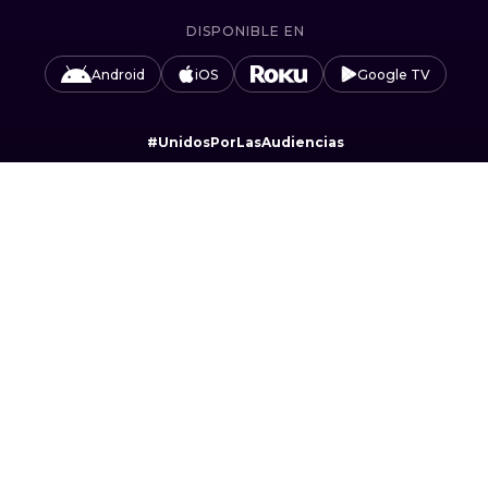
DISPONIBLE EN
Android
iOS
Google TV
#UnidosPorLasAudiencias
Camino Sta. Teresa 1679, Jardines del Pedregal,
Álvaro Obregón, 01900 Ciudad de México, CDMX.