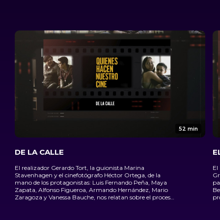
52 min
DE LA CALLE
E
El realizador Gerardo Tort, la guionista Marina
El
Stavenhagen y el cinefotógrafo Héctor Ortega, de la
Gr
mano de los protagonistas: Luis Fernando Peña, Maya
pa
Zapata, Alfonso Figueroa, Armando Hernández, Mario
Be
Zaragoza y Vanessa Bauche, nos relatan sobre el proceso
pr
de génesis, producción, rodaje y repercusiones de la
pr
película "De la Calle".