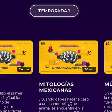
TEMPORADA 1
24 min
26 min
MITOLOGÍAS
MÚ
MEXICANAS
izó el primer
En e
ol? ¿Cuál fue
la m
¿Cuándo debes hacerle caso
no de
fue 
a un chaneque? ¿Qué
s y otros
rock
animal se encuentra en la
s y anécdotas
derr