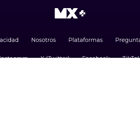
vacidad
Nosotros
Plataformas
Pregunta
Instagram
X (Twitter)
Facebook
TikTo
DISPONIBLE EN
Android
iOS
Google TV
#UnidosPorLasAudiencias
Camino Sta. Teresa 1679, Jardines del Pedregal,