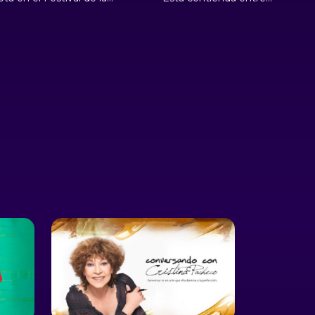
provocó la ira de los
Jennifer Musi Batty y
canos. Entre nuevos
Alfredo Vilchis Roque te
dos descubiertos,
llevará a viajar desde Europa
ones de pelo, coplas, y
hasta la Merced, entre
angos en vivo, se
pasajes de joyas y pinturas, a
rrolla esta confrontación
través de 3 rounds llenos de
 rounds entre Itzel
datos, anécdotas e historias
zalli López Ramírez y
sobre el arte popular.
os Arturo Hernández
la.