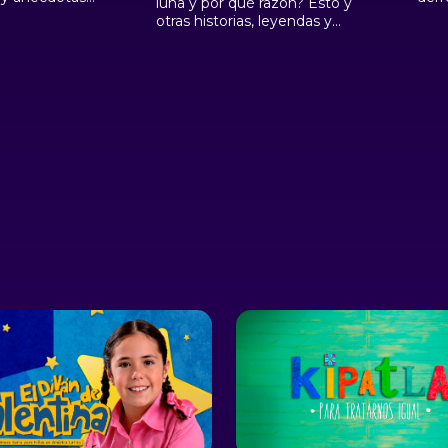
luna y por qué razón? Esto y
en el episodio
OTI 
otras historias, leyendas y
bol, donde
mexi
anécdotas nos platicarán
l Gállego y
soni
Elisa Ramírez Castañeda y
e debatirán
mech
Federico Navarrete Linares
logra noquear
huap
en una contienda en torno al
ontrincante
desa
Sol, las razas, los dioses
n de
de 3
mexicanos y los fantasmas
Quet
para ver quién logra noquear
Carl
primero a su contrincante
Dávi
en esta mítica emisión.