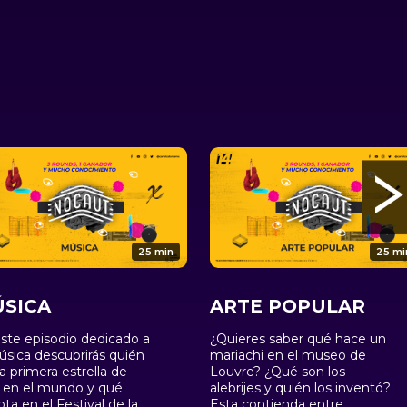
25 min
25 mi
SICA
ARTE POPULAR
ste episodio dedicado a
¿Quieres saber qué hace un
úsica descubrirás quién
mariachi en el museo de
la primera estrella de
Louvre? ¿Qué son los
 en el mundo y qué
alebrijes y quién los inventó?
ota en el Festival de la
Esta contienda entre