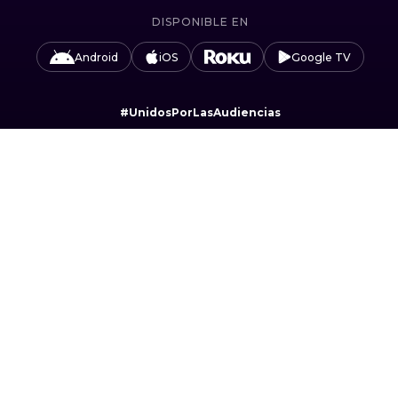
DISPONIBLE EN
Android
iOS
Google TV
#UnidosPorLasAudiencias
Camino Sta. Teresa 1679, Jardines del Pedregal,
Álvaro Obregón, 01900 Ciudad de México, CDMX.