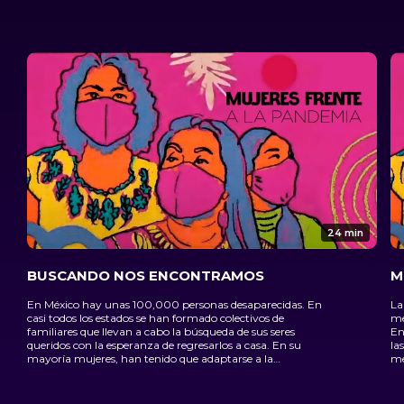
24 min
BUSCANDO NOS ENCONTRAMOS
M
En México hay unas 100,000 personas desaparecidas. En
La
casi todos los estados se han formado colectivos de
me
familiares que llevan a cabo la búsqueda de sus seres
En
queridos con la esperanza de regresarlos a casa. En su
la
mayoría mujeres, han tenido que adaptarse a la
menu
pandemia para seguir con sus labores excavando en fosas
su
clandestinas, siguiendo pistas y presionando a las
tr
autoridades. Su creatividad, compromiso y valentía son
co