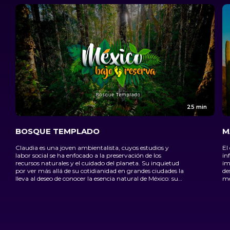
25 min
BOSQUE TEMPLADO
M
Claudia es una joven ambientalista, cuyos estudios y
El
labor social se ha enfocado a la preservación de los
in
recursos naturales y el cuidado del planeta. Su inquietud
im
por ver más allá de su cotidianidad en grandes ciudades la
de
lleva al deseo de conocer la esencia natural de México: sus
mo
ecosistemas. Su aventura comienza en el bosque, en un
lugar oculto en lo profundo de la Sierra Gorda
Queretana. El panorama se vuelve inimaginable, y el
aprendizaje obtenido por parte de los guardianes del sitio
es invaluable. El viaje continúa hacia el estado de Jalisco,
en la exploración de un enigmático volcán, y culmina en