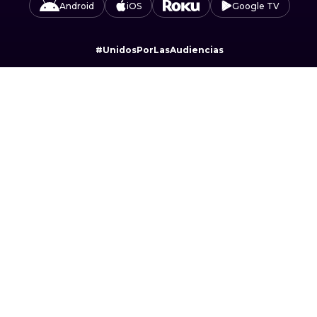
Android
iOS
Google TV
#UnidosPorLasAudiencias
Camino Sta. Teresa 1679, Jardines del Pedregal,
Álvaro Obregón, 01900 Ciudad de México, CDMX.