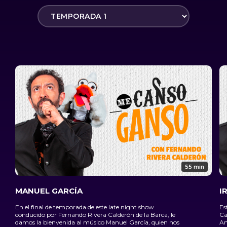
55 min
MANUEL GARCÍA
I
En el final de temporada de este late night show
Es
conducido por Fernando Rivera Calderón de la Barca, le
Ca
damos la bienvenida al músico Manuel García, quien nos
Am