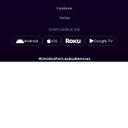
Facebook
TikTok
DISPONIBLE EN
Android
iOS
Google TV
#UnidosPorLasAudiencias
Camino Sta. Teresa 1679, Jardines del Pedregal,
Álvaro Obregón, 01900 Ciudad de México, CDMX.