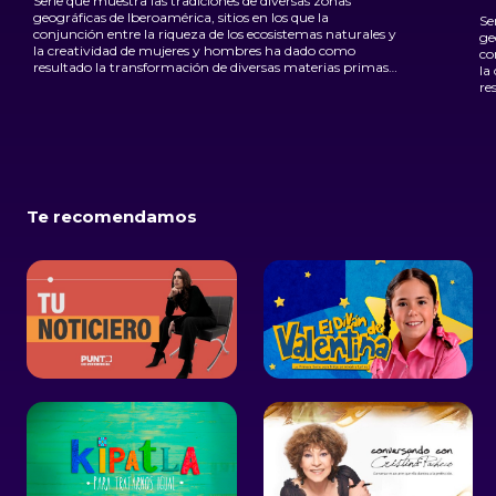
Serie que muestra las tradiciones de diversas zonas
geográficas de Iberoamérica, sitios en los que la
Se
conjunción entre la riqueza de los ecosistemas naturales y
ge
la creatividad de mujeres y hombres ha dado como
co
resultado la transformación de diversas materias primas
la
en icónicas artesanías.
re
en
Te recomendamos