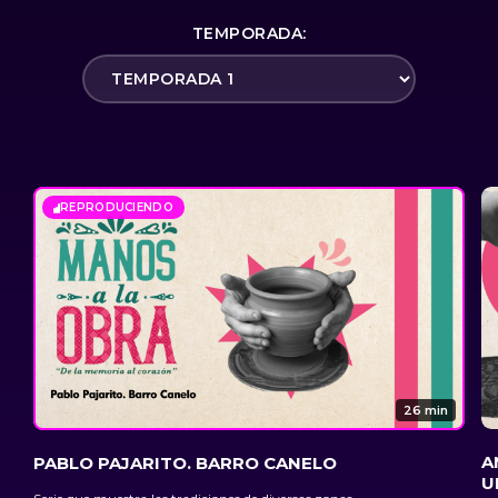
TEMPORADA:
REPRODUCIENDO
26 min
A
PABLO PAJARITO. BARRO CANELO
U