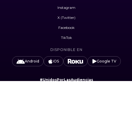
Instagram
X (Twitter)
Facebook
TikTok
DISPONIBLE EN
Android
iOS
Google TV
#UnidosPorLasAudiencias
Camino Sta. Teresa 1679, Jardines del Pedregal,
Álvaro Obregón, 01900 Ciudad de México, CDMX.