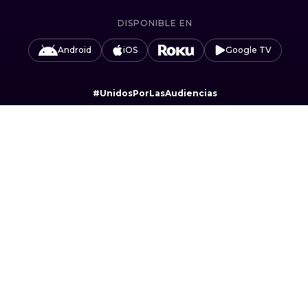
DISPONIBLE EN
Android
iOS
Google TV
#UnidosPorLasAudiencias
Camino Sta. Teresa 1679, Jardines del Pedregal,
Álvaro Obregón, 01900 Ciudad de México, CDMX.