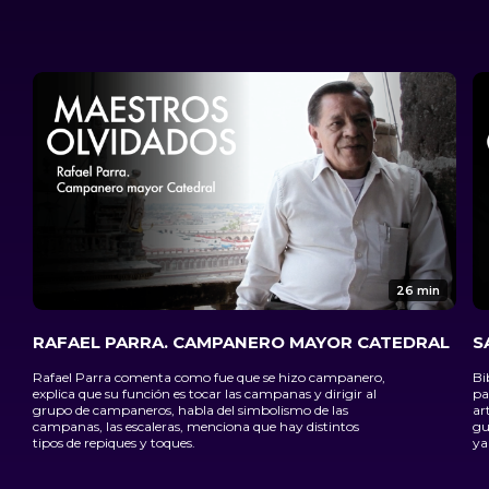
26 min
RAFAEL PARRA. CAMPANERO MAYOR CATEDRAL
S
Rafael Parra comenta como fue que se hizo campanero,
Bi
explica que su función es tocar las campanas y dirigir al
pa
grupo de campaneros, habla del simbolismo de las
ar
campanas, las escaleras, menciona que hay distintos
gu
tipos de repiques y toques.
ya