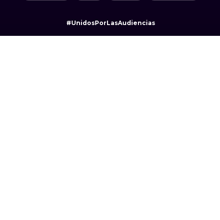
#UnidosPorLasAudiencias
Camino Sta. Teresa 1679, Jardines del Pedregal,
Álvaro Obregón, 01900 Ciudad de México, CDMX.