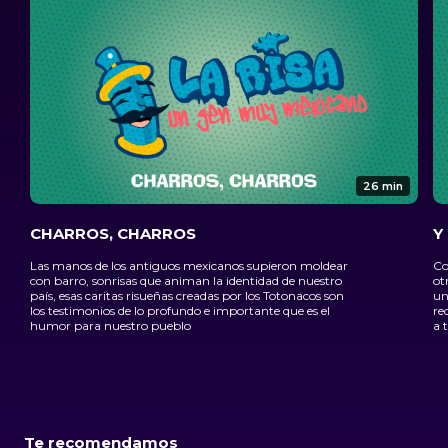
26 min
CHARROS, CHARROS
Y
Las manos de los antiguos mexicanos supieron moldear
Co
con barro, sonrisas que animan la identidad de nuestro
ot
país, esas caritas risueñas creadas por los Totonacos son
un
los testimonios de lo profundo e importante que es el
re
humor para nuestro pueblo
a 
Te recomendamos