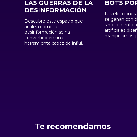
LAS GUERRAS DE LA
BOTS PO
DESINFORMACIÓN
Las elecciones 
se ganan con 
Descubre este espacio que
sino con entid
analiza cómo la
artificiales dis
desinformación se ha
manipularnos, 
convertido en una
¿estamos prep
herramienta capaz de influir
episodio expon
en guerras, elecciones,
bots se han co
economía e incluso en la
protagonistas s
vida personal, mostrando el
campañas de
papel de bots, inteligencia
desinformación
artificial y redes sociales en
global: desde 
la construcción de una
manipuladas ha
realidad marcada por
conspirativas, a
intereses, engaños y
analizamos có
falsedades.
quién los contr
intereses defie
sin embargo, el
más allá de sim
agentes autón
impulsados por 
Te recomendamos
artificial, está
no solo a imitar