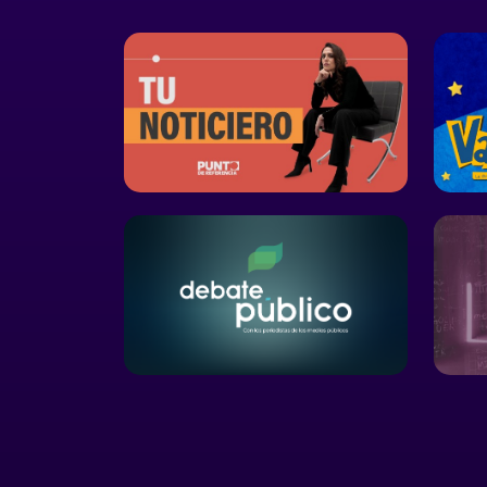
decidir qué dec
quién engañar.
cuando las máq
reproducen men
que comienzan 