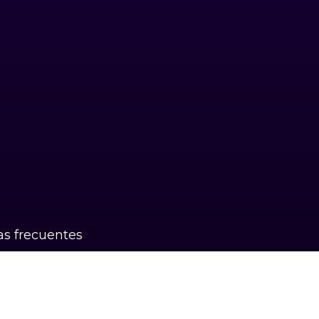
s frecuentes
k