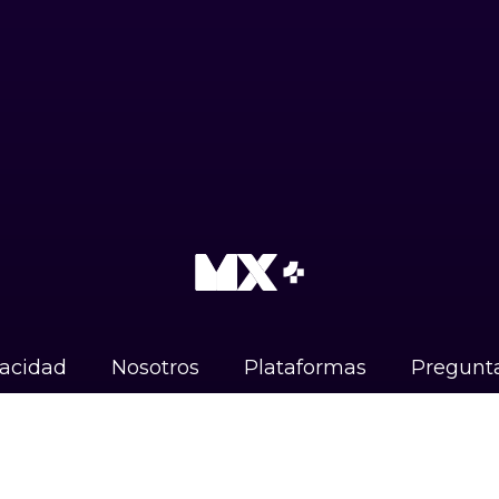
vacidad
Nosotros
Plataformas
Pregunta
Instagram
X (Twitter)
Facebook
TikTo