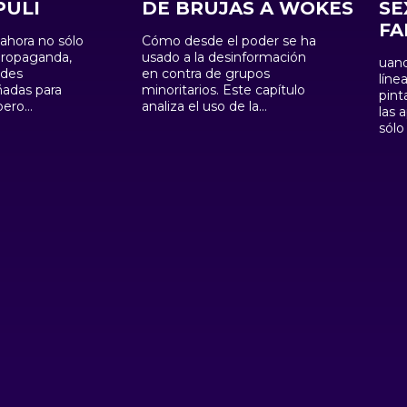
PULI
DE BRUJAS A WOKES
SE
FA
ahora no sólo
Cómo desde el poder se ha
propaganda,
usado a la desinformación
uand
ades
en contra de grupos
líne
eñadas para
minoritarios. Este capítulo
pintan. Las rede
pero
analiza el uso de la
las 
arados? Este
desinformación como una
sólo
e cómo los
herramienta de segregación
nuev
nvertido en
y control social, no sólo
man
ilenciosos de
históricamente, sino
con 
también en la actualidad; el
tamb
 a nivel
episodio no sólo tiene el
una 
elecciones
objetivo de mostrar como
ment
sta teorías
diferentes grupos han sido y
muy 
quí
son estigmatizados, sino las
hast
mo funcionan,
herramientas, objetivos y
ries
ola y qué
consecuencias detrás de
abus
nden los bots;
cada atrocidad.
con 
 futuro va
Intel
ples bots, los
enga
omos,
bús
inteligencia
ha 
n aprendiendo
, sino a