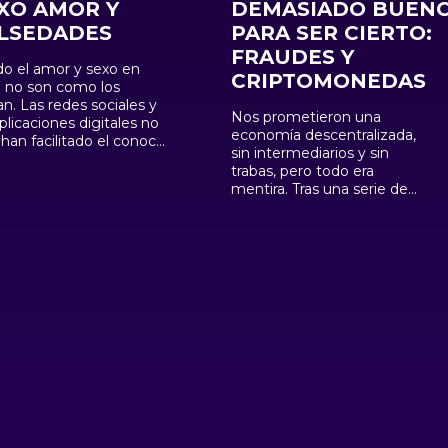
XO AMOR Y
DEMASIADO BUEN
LSEDADES
PARA SER CIERTO:
FRAUDES Y
o el amor y sexo en
CRIPTOMONEDAS
a no son como los
s sociales y
Nos prometieron una
aplicaciones digitales no
economía descentralizada,
 han facilitado el conocer
sin intermediarios y sin
as personas y
trabas, pero todo era
tenerse en contacto
mentira. Tras una serie de
seres queridos, sino que
crisis, bancarrotas y estafas,
ién han traído consigo
el mundo de las
ola de engaños y
criptomonedas se ha
iras, ya sea desde verse
revelado como lo que
diferentes en persona,
siempre fue: la cara técnica
a citarse y correr el
de un capitalismo
go de sufrir un asalto,
financierista salvaje y brutal,
o o secuestro. Ahora
el cual no sólo no aporta
tecnologías como la
gran cosa a la producción y
igencia Artificial el
la riqueza material, sino que
ño y la falsedad en la
se presenta como una
queda de sexo y amor se
trampa bastante atractiva
complicado aún más.
para, supuestamente, hacer
dinero fácil y en poco