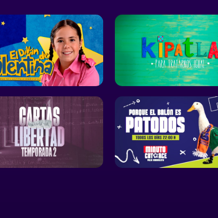
ir, cuándo y a
 ¿Qué ocurre
uinas no solo
tiras, sino
a diseñarlas?