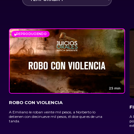
REPRODUCIENDO
25 min
ROBO CON VIOLENCIA
F
A Emiliano le roban veinte mil pesos, a Norberto lo
A 
detienen con diecinueve mil pesos, él dice que es de una
po
tanda.
ex