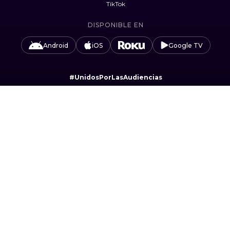
TikTok
DISPONIBLE EN
Android
iOS
Google TV
#UnidosPorLasAudiencias
Camino Sta. Teresa 1679, Jardines del Pedregal,
Álvaro Obregón, 01900 Ciudad de México, CDMX.