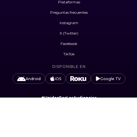
Plataformas
Preguntas frecuentes
Instagram
X (Twitter)
Facebook
TikTok
DISPONIBLE EN
Android
iOS
Google TV
#UnidosPorLasAudiencias
Camino Sta. Teresa 1679, Jardines del Pedregal,
Álvaro Obregón, 01900 Ciudad de México, CDMX.