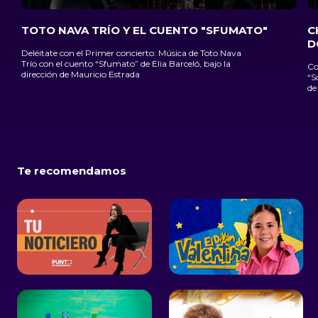
TOTO NAVA TRÍO Y EL CUENTO "SFUMATO"
C
D
Deléitate con el Primer concierto: Música de Toto Nava
Trío con el cuento “Sfumato” de Elia Barceló, bajo la
Co
dirección de Mauricio Estrada
“S
de
Te recomendamos