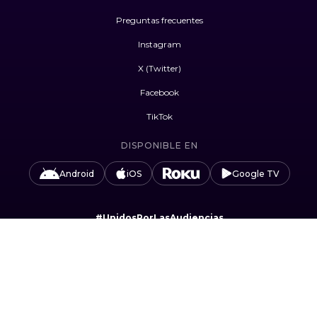
Preguntas frecuentes
Instagram
X (Twitter)
Facebook
TikTok
DISPONIBLE EN
Android
iOS
Google TV
#UnidosPorLasAudiencias
Camino Sta. Teresa 1679, Jardines del Pedregal,
Álvaro Obregón, 01900 Ciudad de México, CDMX.