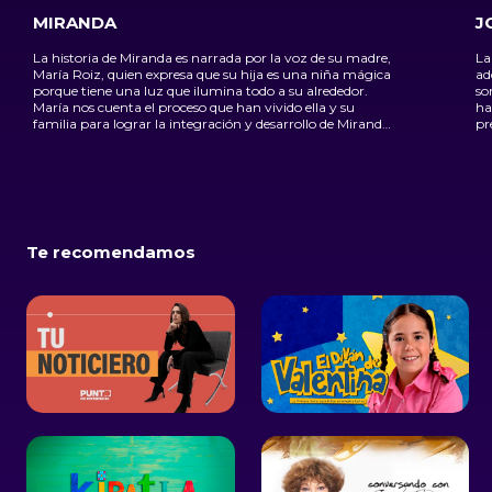
MIRANDA
J
La historia de Miranda es narrada por la voz de su madre,
La
María Roiz, quien expresa que su hija es una niña mágica
ad
porque tiene una luz que ilumina todo a su alrededor.
so
María nos cuenta el proceso que han vivido ella y su
ha
familia para lograr la integración y desarrollo de Miranda,
pr
quien a su corta edad ya es un ejemplo de vida, firmeza y
pe
valor, así como una muestra de que, con el amor de la
co
familia, la asesoría de especialistas adecuados y un
ca
contexto social positivo, se sortea cualquier tipo de
en
barrera.
ci
Te recomendamos