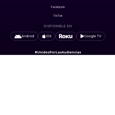
Facebook
TikTok
DISPONIBLE EN
Android
iOS
Google TV
#UnidosPorLasAudiencias
Camino Sta. Teresa 1679, Jardines del Pedregal,
Álvaro Obregón, 01900 Ciudad de México, CDMX.