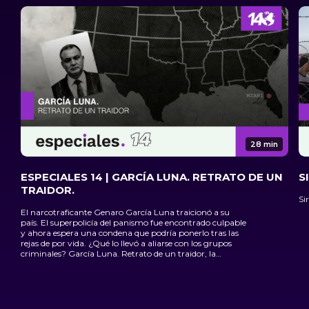
28 min
ESPECIALES 14 | GARCÍA LUNA. RETRATO DE UN
S
TRAIDOR.
Si
El narcotraficante Genaro García Luna traicionó a su
país. El superpolicía del panismo fue encontrado culpable
y ahora espera una condena que podría ponerlo tras las
rejas de por vida. ¿Qué lo llevó a aliarse con los grupos
criminales? García Luna. Retrato de un traidor, la
primera producción de Canal 14 en animación digital.