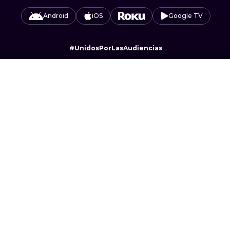
Android
iOS
Google TV
#UnidosPorLasAudiencias
Camino Sta. Teresa 1679, Jardines del Pedregal,
Álvaro Obregón, 01900 Ciudad de México, CDMX.