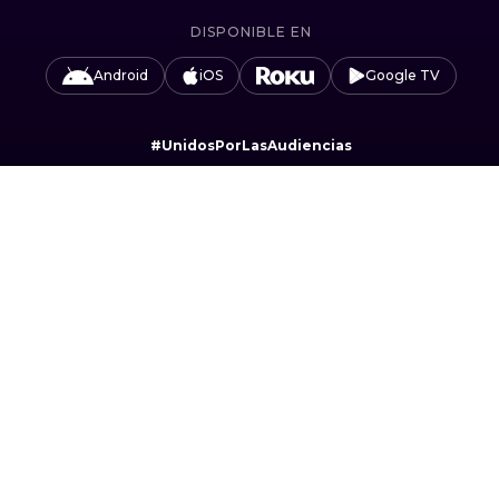
DISPONIBLE EN
Android
iOS
Google TV
#UnidosPorLasAudiencias
Camino Sta. Teresa 1679, Jardines del Pedregal,
Álvaro Obregón, 01900 Ciudad de México, CDMX.