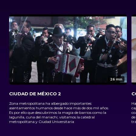
26 min
CIUDAD DE MÉXICO 2
C
Zona metropolitana ha albergado importantes
Ha
asentamientos humanos desde hace más de dos mil años.
ca
Es por ello que descubrimos la magia de barrios como la
co
lagunilla, cuna del mariachi; visitamos la catedral
de
metropolitana y Ciudad Universitaria
tr