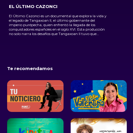
EL ÚLTIMO CAZONCI
El Último Cazonci es un documental que explora la vida y
el legado de Tangaxoan II, el último gobernante del
imperio purépecha, quien enfrentó la llegada de los
conquistadores españoles en el siglo XVI. Esta producción
no solo narra los desafíos que Tangaxoan II tuvo que
enfrentar al intentar proteger a su pueblo, sino que
también destaca la rica historia, la cultura y la resistencia
de los purépechas, quienes defendieron su identidad frente
a la adversidad. A través de entrevistas, recreaciones y el
estudio de vestigios históricos, El Último Cazonci invita a
la audiencia a sumergirse en una época de cambio y
resistencia, donde la fortaleza de la cultura purépecha
Te recomendamos
perdura hasta nuestros días.