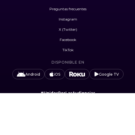
Preguntas frecuentes
Instagram
X (Twitter)
Facebook
TikTok
DISPONIBLE EN
Android
iOS
Google TV
#UnidosPorLasAudiencias
Camino Sta. Teresa 1679, Jardines del Pedregal,
Álvaro Obregón, 01900 Ciudad de México, CDMX.