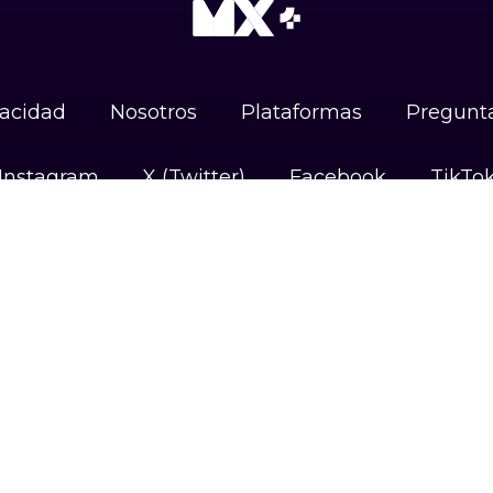
vacidad
Nosotros
Plataformas
Pregunta
Instagram
X (Twitter)
Facebook
TikTo
DISPONIBLE EN
Android
iOS
Google TV
#UnidosPorLasAudiencias
Camino Sta. Teresa 1679, Jardines del Pedregal,
Álvaro Obregón, 01900 Ciudad de México, CDMX.