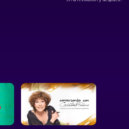
a zafra de caña de azúcar
desempeñando labores
como parte de la sociedad y
en sus familias