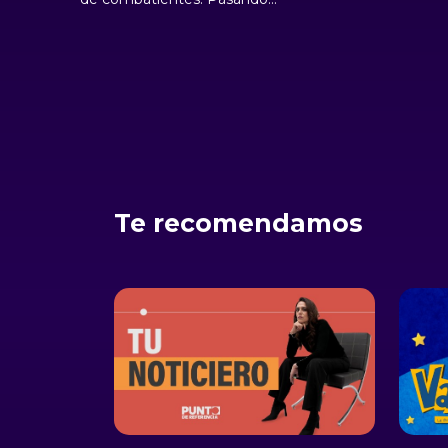
gobierno de C
por derrotas y victorias,
personas guard
Castro tuvo un difícil camino
descontento p
para conseguir el poder y
podían elegir s
derrocar al gobierno de
libremente
Fulgencio Batista
Te recomendamos