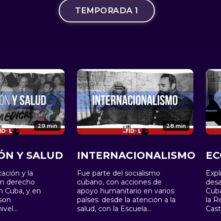
TEMPORADA 1
29 min
28 min
ÓN Y SALUD
INTERNACIONALISMO
EC
ación y la
Fue parte del socialismo
Expl
un derecho
cubano, con acciones de
desa
 Cuba, y en
apoyo humanitario en varios
Cuba
son
países: desde la atención a la
la R
ivel
salud, con la Escuela
Cast
ajo el
Latinoamericana de
dive