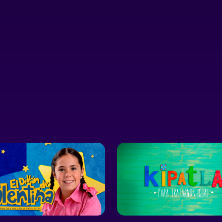
astro muchas
Medicina, hasta la ayuda
de l
aban el
bélica, como fue el caso de
orque no
Angola
u profesión