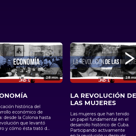
28 min
28 mi
ONOMÍA
LA REVOLUCIÓN D
LAS MUJERES
icación histórica del
rrollo económico de
Las mujeres que han tenido
: desde la Colonia hasta
un papel fundamental en el
evolución que levantó
desarrollo histórico de Cuba.
ro y cómo ésta trató de
Participando activamente
rsificar el monocultivo
en la revolución y después