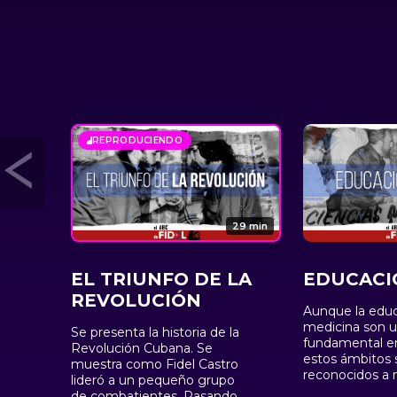
REPRODUCIENDO
29 min
EL TRIUNFO DE LA
EDUCACI
REVOLUCIÓN
Aunque la educ
medicina son 
Se presenta la historia de la
fundamental en
Revolución Cubana. Se
estos ámbitos 
muestra como Fidel Castro
reconocidos a n
lideró a un pequeño grupo
internacional, b
de combatientes. Pasando