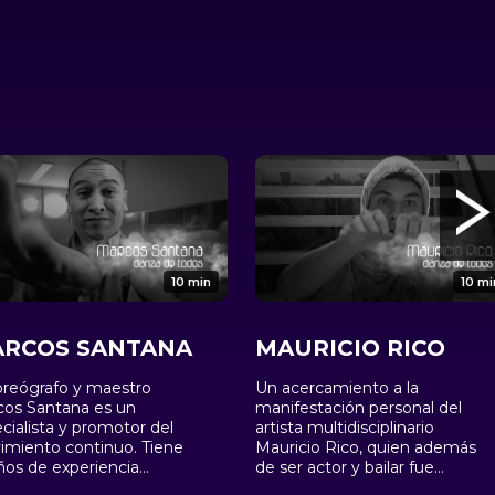
10 min
10 mi
RCOS SANTANA
MAURICIO RICO
oreógrafo y maestro
Un acercamiento a la
cos Santana es un
manifestación personal del
cialista y promotor del
artista multidisciplinario
miento continuo. Tiene
Mauricio Rico, quien además
ños de experiencia
de ser actor y bailar fue
 bailarín profesional y
participante del primer