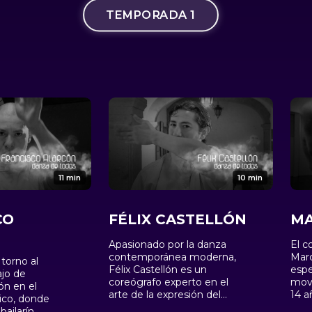
TEMPORADA 1
11 min
10 min
CO
FÉLIX CASTELLÓN
MA
Apasionado por la danza
El c
contemporánea moderna,
Mar
torno al
Félix Castellón es un
espe
jo de
coreógrafo experto en el
movi
ón en el
arte de la expresión del
14 a
ico, donde
cuerpo humano, un
como
ailarín,