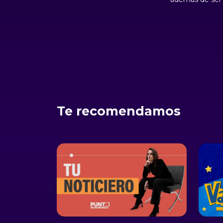
maestra, Rocío Becerril,
coreógrafo y m
quien además de incursionar
dedica su vida a
en la danza y el teatro, es
investigación e
pionera de la video-danza en
movimiento cor
México.
Te recomendamos