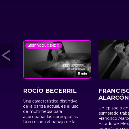
REPRODUCIENDO
11 min
ROCÍO BECERRIL
FRANCIS
ALARCÓN
Una característica distintiva
de la danza actual, es el uso
Un episodio en 
de multimedia para
esmerado traba
acompañar las coreografías.
Francisco Alarc
Una mirada al trabajo de la
Estado de Méx
bailarina, coreógrafa y
además de ser b