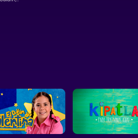
protagonista de la estética
num
aestro,
corporal en movimiento.
como
 la
géne
n torno al
poral.