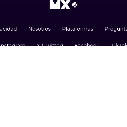
vacidad
Nosotros
Plataformas
Pregunta
Instagram
X (Twitter)
Facebook
TikTo
DISPONIBLE EN
Android
iOS
Google TV
#UnidosPorLasAudiencias
Camino Sta. Teresa 1679, Jardines del Pedregal,
Álvaro Obregón, 01900 Ciudad de México, CDMX.