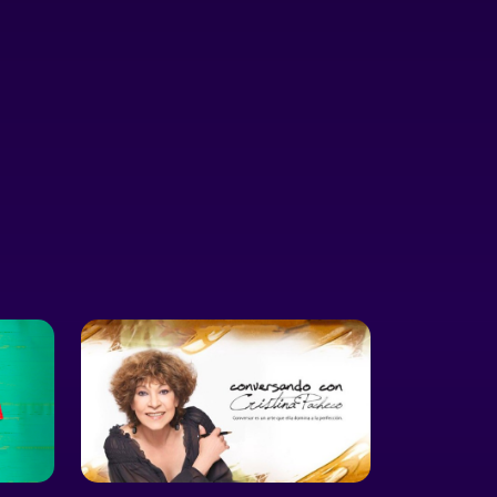
erosos reconocimientos
reality show de danza
 intérprete en distintos
contemporánea en México.
ros.