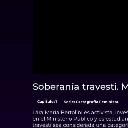
00:00
Soberanía travesti. M
Sonido desactivado
Duración: 00:02:44
Capítulo: 1
Serie: Cart
Lara María Bertolini es activista, in
en el Ministerio Público y es estudi
travesti sea considerada una categor