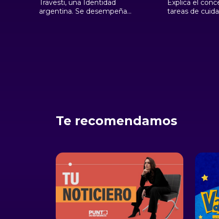
Travesti, una Identidad
Explica el con
argentina. Se desempeña
tareas de cuid
en el Ministerio Público y es
responden a u
estudiante de derecho en la
que pone a las
Universidad Nacional de
como cuidadora
Avellaneda. Propone que la
cuatro sectores
identidad travesti sea
que trabajan e
considerada una categoría
las mujeres de 
soberana, una identidad de
jornada, las tra
género.
domésticas y el
comunitario o ba
Te recomendamos