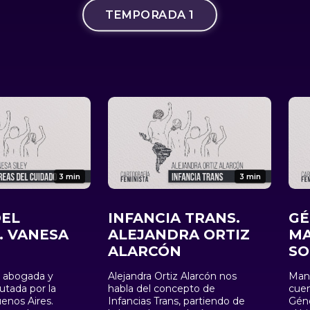
TEMPORADA 1
3 min
3 min
DEL
INFANCIA TRANS.
GÉ
. VANESA
ALEJANDRA ORTIZ
MA
ALARCÓN
S
s abogada y
Alejandra Ortiz Alarcón nos
Manu
putada por la
habla del concepto de
cuen
enos Aires.
Infancias Trans, partiendo de
Géne