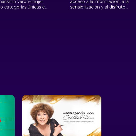
inarismo varón-mujer
acceso a la información, a la
 categorías únicas e
sensibilización y al disfrute
ovibles en la expresión
de los derechos sexuales y
énero, y adopta la
reproductivos de todas las
bilidad de fluir en ese
personas. Clara Attardo es
ctro. Nos habla desde
educadora popular feminista,
azas del Portezuelo, la
psicóloga por la Universidad
 de Gobierno, en la
de Buenos Aires (UBA), y
ad de San Luis. Manu,
Magíster en Género,
dia Ciencias Políticas en
Sociedad y Políticas por la
oba y es oriunda de la
Facultad Latinoamericana
tal de la Provincia de
de Cs. Sociales (FLACSO),
Luis, Argentina. Es
con una extensa trayectoria
tante y Secretaria en la
en políticas de promoción
 LGBT+ de la Provincias
de la salud y género.
rgentina.