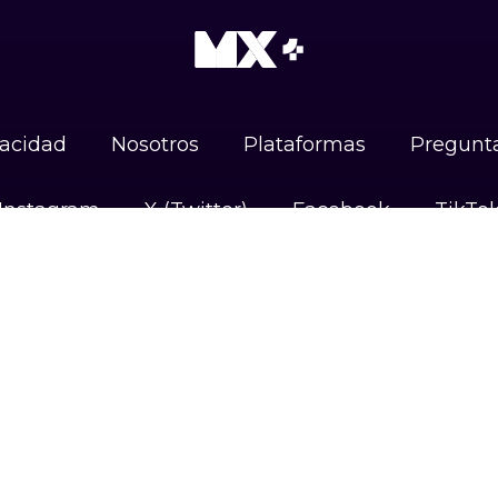
vacidad
Nosotros
Plataformas
Pregunta
Instagram
X (Twitter)
Facebook
TikTo
DISPONIBLE EN
Android
iOS
Google TV
#UnidosPorLasAudiencias
Camino Sta. Teresa 1679, Jardines del Pedregal,