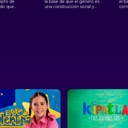
cepto de
la base de que el género es
el b
ado que
una construcción social y
como
n mandato
cultural. El género asignado
inam
 mujeres
al nacer no es la única
de g
s. Discrimina
opción de ser. Alejandra es
posi
: las mujeres
colombiana, reside en la
espe
n sus hogares,
Capital de la Provincia de
Terr
doble o triple
San Luis en Argentina y nos
Casa
bajadoras
habla desde la Universidad
ciud
 trabajo
Nacional de San Luis.
estu
rrial.
Alejandra es Licenciada en
Córd
Psicología, militante
Capi
feminista, Coautora del
San 
Protocolo Provincial para el
mili
abordaje de Infancias y
Liga
Adolescencias con
de A
Sexualidades Disidentes en
el ámbito Educativo, e
investigadora integrante del
Proyecto de Investigación
Derechos Humanos, Control
Social y Sectores
Vulnerables del Consejo
Nacional de Investigaciones
Científicas y Técnicas