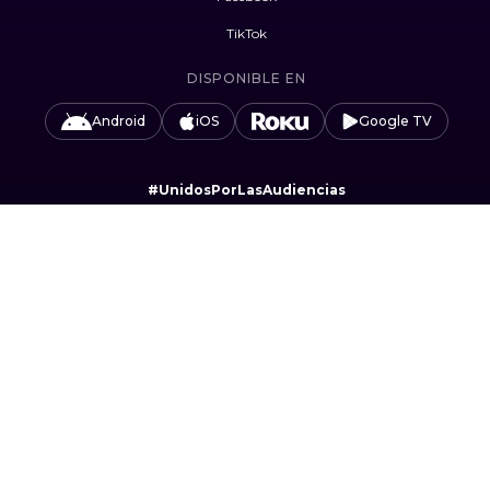
TikTok
DISPONIBLE EN
Android
iOS
Google TV
#UnidosPorLasAudiencias
Camino Sta. Teresa 1679, Jardines del Pedregal,
Álvaro Obregón, 01900 Ciudad de México, CDMX.