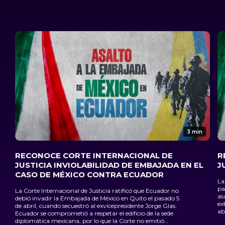
3 min
RECONOCE CORTE INTERNACIONAL DE
R
JUSTICIA INVIOLABILIDAD DE EMBAJADA EN EL
J
CASO DE MÉXICO CONTRA ECUADOR
La
pa
La Corte Internacional de Justicia ratificó que Ecuador no
as
debió invadir la Embajada de México en Quito el pasado 5
ex
de abril, cuando secuestró al exvicepresidente Jorge Glas.
abr
Ecuador se comprometió a respetar el edificio de la sede
diplomática mexicana, por lo que la Corte no emitió